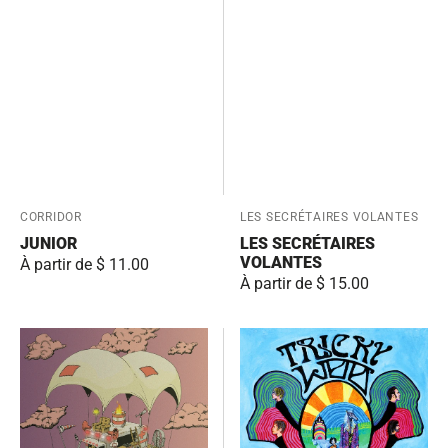
Fournisseur:
CORRIDOR
Fournisseur:
LES SECRÉTAIRES VOLANTES
JUNIOR
LES SECRÉTAIRES
VOLANTES
Prix
À partir de $ 11.00
Prix
À partir de $ 15.00
habituel
habituel
Partager
Sometimes
l'ambulance
I
Cry