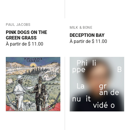
Fournisseur:
PAUL JACOBS
Fournisseur:
MILK & BONE
PINK DOGS ON THE
DECEPTION BAY
GREEN GRASS
Prix
À partir de $ 11.00
Prix
À partir de $ 11.00
habituel
habituel
Gimmicks
La
/
grande
Serpent
nuit
Échelle
vidéo