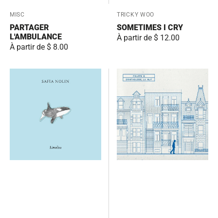
Fournisseur:
MISC
Fournisseur:
TRICKY WOO
PARTAGER
SOMETIMES I CRY
L'AMBULANCE
Prix
À partir de $ 12.00
Prix
À partir de $ 8.00
habituel
habituel
Limoilou
Ornithologie,
la
nuit