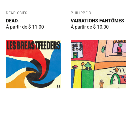
Fournisseur:
DEAD OBIES
Fournisseur:
PHILIPPE B
DEAD.
VARIATIONS FANTÔMES
Prix
À partir de $ 11.00
Prix
À partir de $ 10.00
habituel
habituel
La
A.M.I.E.S.A.M.O.U.R.
ville
engloutie