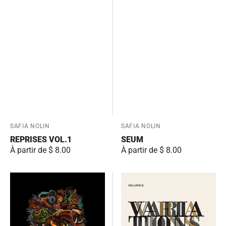
Fournisseur:
SAFIA NOLIN
Fournisseur:
SAFIA NOLIN
REPRISES VOL.1
SEUM
Prix
À partir de $ 8.00
Prix
À partir de $ 8.00
habituel
habituel
DEAD.
Variations
fantômes