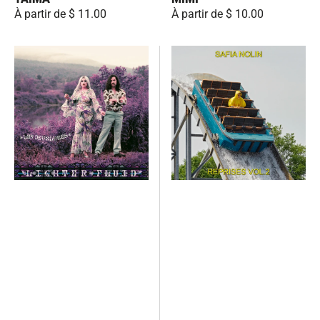
Prix
À partir de $ 11.00
Prix
À partir de $ 10.00
habituel
habituel
Lighter
Reprises
Fluid
Vol.2