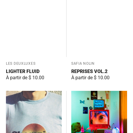
Fournisseur:
LES DEUXLUXES
Fournisseur:
SAFIA NOLIN
LIGHTER FLUID
REPRISES VOL.2
Prix
À partir de $ 10.00
Prix
À partir de $ 10.00
habituel
habituel
Chill
Anxious
'Em
Avoidant
All