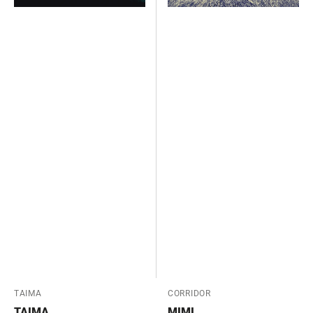
Fournisseur:
TAIMA
Fournisseur:
CORRIDOR
TAIMA
MIMI