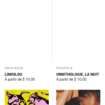
Fournisseur:
SAFIA NOLIN
Fournisseur:
PHILIPPE B
LIMOILOU
ORNITHOLOGIE, LA NUIT
Prix
À partir de $ 10.00
Prix
À partir de $ 10.00
habituel
habituel
Pink
Deception
Dogs
Bay
on