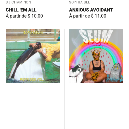
Fournisseur:
DJ CHAMPION
Fournisseur:
SOPHIA BEL
CHILL 'EM ALL
ANXIOUS AVOIDANT
Prix
À partir de $ 10.00
Prix
À partir de $ 11.00
habituel
habituel
Reprises
SEUM
Vol.1