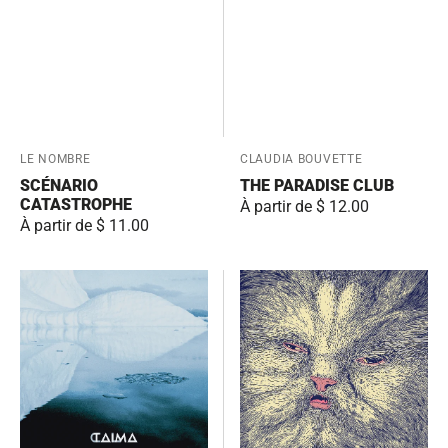
Fournisseur:
LE NOMBRE
Fournisseur:
CLAUDIA BOUVETTE
SCÉNARIO
THE PARADISE CLUB
CATASTROPHE
Prix
À partir de $ 12.00
Prix
À partir de $ 11.00
habituel
habituel
Taima
Mimi