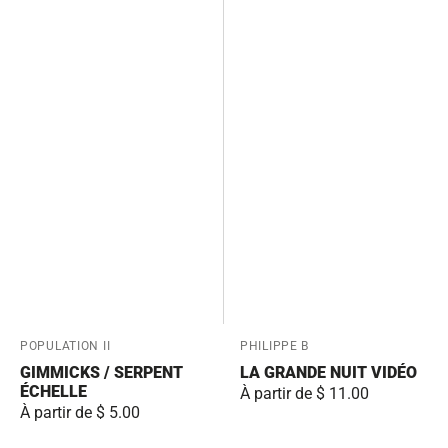
Fournisseur:
POPULATION II
Fournisseur:
PHILIPPE B
GIMMICKS / SERPENT
LA GRANDE NUIT VIDÉO
ÉCHELLE
Prix
À partir de $ 11.00
Prix
À partir de $ 5.00
habituel