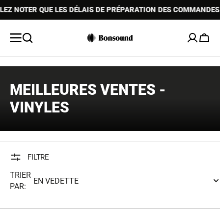
OMMANDES PEUVENT ÊTRE LÉGÈREMENT PLUS LONGS DURANT LA
ALLER AU
CONTENU
Chario
COLLECTION:
MEILLEURES VENTES -
VINYLES
FILTRE
TRIER
PAR: